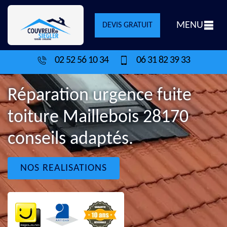
MENU
DEVIS GRATUIT
02 52 56 10 34
06 31 82 39 33
Réparation urgence fuite
toiture Maillebois 28170
conseils adaptés.
NOS REALISATIONS