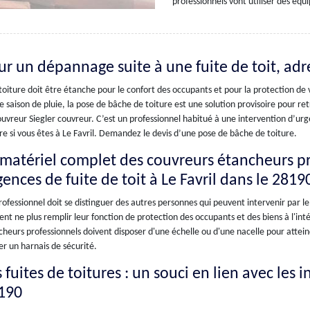
professionnels vont utiliser des équ
ur un dépannage suite à une fuite de toit, adr
oiture doit être étanche pour le confort des occupants et pour la protection de vot
e saison de pluie, la pose de bâche de toiture est une solution provisoire pour re
uvreur Siegler couvreur. C’est un professionnel habitué à une intervention d’ur
re si vous êtes à Le Favril. Demandez le devis d’une pose de bâche de toiture.
 matériel complet des couvreurs étancheurs pr
ences de fuite de toit à Le Favril dans le 2819
ofessionnel doit se distinguer des autres personnes qui peuvent intervenir par le m
nt ne plus remplir leur fonction de protection des occupants et des biens à l'inté
heurs professionnels doivent disposer d'une échelle ou d'une nacelle pour atteindr
ser un harnais de sécurité.
 fuites de toitures : un souci en lien avec les 
190