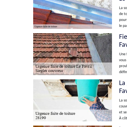
La so
de to
pours
le pa
Fi
Fav
Une f
vous 
provi
défin
La
Fav
La so
couvr
et se
À côt