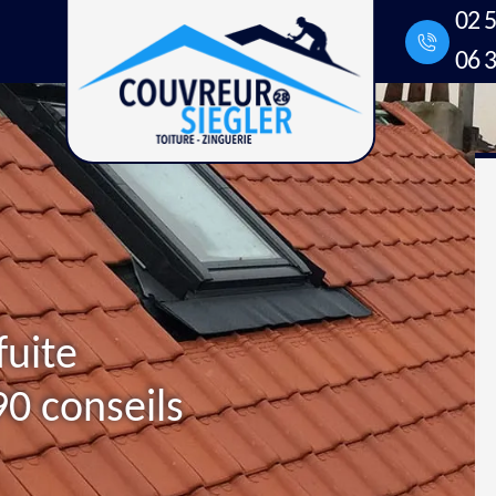
02 5
06 3
fuite
90 conseils