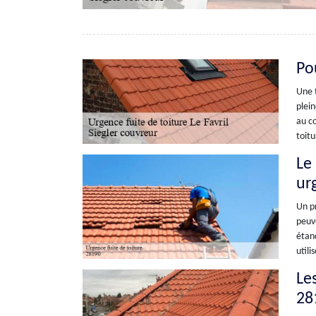
Po
Une t
plein
au co
toitu
Le
urg
Un pr
peuve
étanc
utili
Les
28