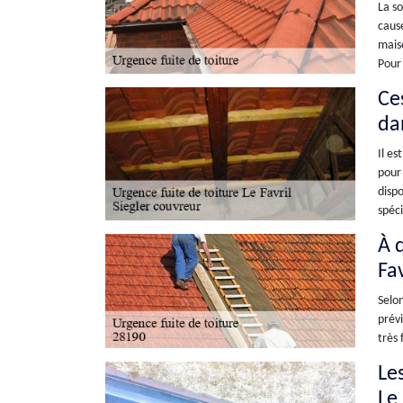
La so
cause
maiso
Pour 
Ces
da
Il es
pour 
dispo
spéci
À q
Fa
Selon
prévi
très 
Les
Le