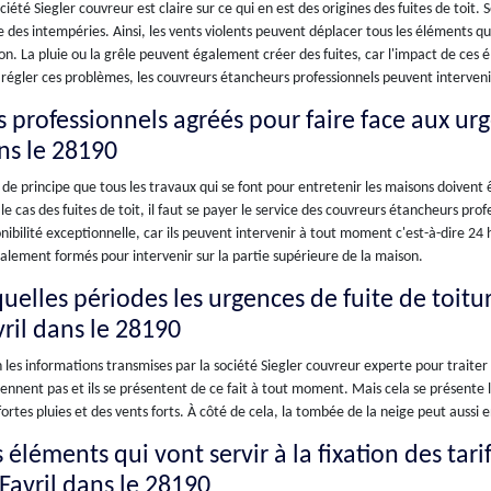
ciété Siegler couvreur est claire sur ce qui en est des origines des fuites de toi
 des intempéries. Ainsi, les vents violents peuvent déplacer tous les éléments q
n. La pluie ou la grêle peuvent également créer des fuites, car l'impact de ces él
régler ces problèmes, les couvreurs étancheurs professionnels peuvent interven
 professionnels agréés pour faire face aux urge
ns le 28190
t de principe que tous les travaux qui se font pour entretenir les maisons doivent
le cas des fuites de toit, il faut se payer le service des couvreurs étancheurs pr
nibilité exceptionnelle, car ils peuvent intervenir à tout moment c'est-à-dire 24 he
alement formés pour intervenir sur la partie supérieure de la maison.
uelles périodes les urgences de fuite de toitur
vril dans le 28190
 les informations transmises par la société Siegler couvreur experte pour traiter t
ennent pas et ils se présentent de ce fait à tout moment. Mais cela se présente l
fortes pluies et des vents forts. À côté de cela, la tombée de la neige peut aussi
 éléments qui vont servir à la fixation des tari
 Favril dans le 28190