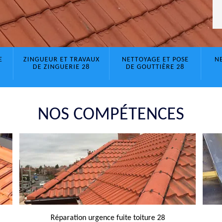
E
ZINGUEUR ET TRAVAUX
NETTOYAGE ET POSE
N
DE ZINGUERIE 28
DE GOUTTIÈRE 28
NOS COMPÉTENCES
Réparation urgence fuite toiture 28