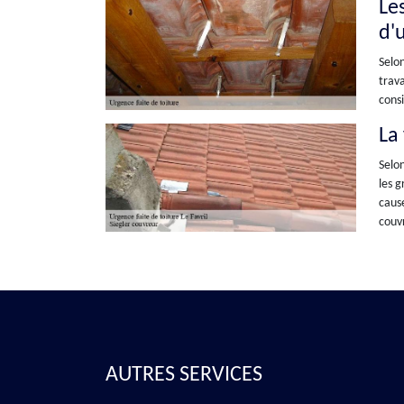
Le
d'
Selon
trava
consi
La 
Selon
les g
cause
couvr
AUTRES SERVICES