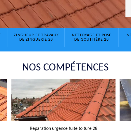
E
ZINGUEUR ET TRAVAUX
NETTOYAGE ET POSE
N
DE ZINGUERIE 28
DE GOUTTIÈRE 28
NOS COMPÉTENCES
Réparation urgence fuite toiture 28