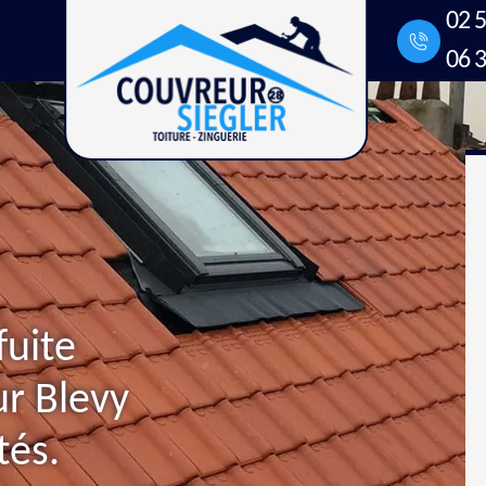
02 5
06 3
fuite
ur Blevy
tés.