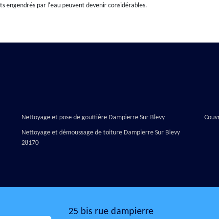
ts engendrés par l'eau peuvent devenir considérables.
Nettoyage et pose de gouttière Dampierre Sur Blevy
Couv
Nettoyage et démoussage de toiture Dampierre Sur Blevy
28170
25 bis rue dampierre