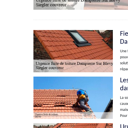
Fi
Da
Une f
pouv
solut
répar
Le
da
La so
cause
maiso
Pour 
Ur