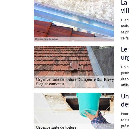
La
vi
D'apr
maiso
se pr
ce fa
Le
ur
Un pr
peuve
étanc
utili
Un
de
Pour 
toitu
prése