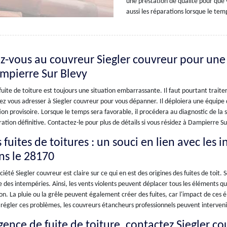
une prestation de qualité pour que 
aussi les réparations lorsque le tem
ez-vous au couvreur Siegler couvreur pour une
mpierre Sur Blevy
uite de toiture est toujours une situation embarrassante. Il faut pourtant trait
ez vous adresser à Siegler couvreur pour vous dépanner. Il déploiera une équipe
ion provisoire. Lorsque le temps sera favorable, il procédera au diagnostic de la 
ation définitive. Contactez-le pour plus de détails si vous résidez à Dampierre Su
s fuites de toitures : un souci en lien avec les
ns le 28170
ciété Siegler couvreur est claire sur ce qui en est des origines des fuites de toi
 des intempéries. Ainsi, les vents violents peuvent déplacer tous les éléments q
n. La pluie ou la grêle peuvent également créer des fuites, car l'impact de ces él
régler ces problèmes, les couvreurs étancheurs professionnels peuvent interven
gence de fuite de toiture, contactez Siegler c