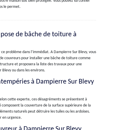
votre maison soit bien protégée. Vous pouvez lui confier
ps le permet.
 pose de bâche de toiture à
er ce problème dans l’immédiat. A Dampierre Sur Blevy, vous
 de couvreurs pour installer une bâche de toiture comme
structure et proposera la liste des travaux pour une
r Blevy ou dans les environs.
 intempéries à Dampierre Sur Blevy
t. Selon cette experte, ces désagréments se présentent à
ui composent la couverture de la surface supérieure de la
éments naturels peut détruire les tuiles ou les ardoises.
ir en urgence.
ouvreur à Dampierre Sur Blevy