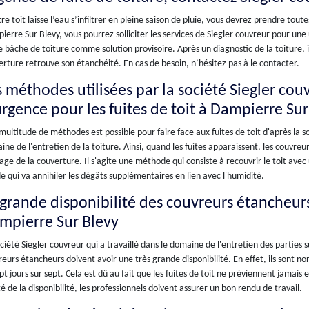
tre toit laisse l’eau s’infiltrer en pleine saison de pluie, vous devrez prendre to
erre Sur Blevy, vous pourrez solliciter les services de Siegler couvreur pour une 
 bâche de toiture comme solution provisoire. Après un diagnostic de la toiture, il
rture retrouve son étanchéité. En cas de besoin, n’hésitez pas à le contacter.
s méthodes utilisées par la société Siegler cou
urgence pour les fuites de toit à Dampierre Su
ultitude de méthodes est possible pour faire face aux fuites de toit d'après la so
ne de l'entretien de la toiture. Ainsi, quand les fuites apparaissent, les couvr
ge de la couverture. Il s'agite une méthode qui consiste à recouvrir le toit avec u
e qui va annihiler les dégâts supplémentaires en lien avec l'humidité.
 grande disponibilité des couvreurs étancheurs
mpierre Sur Blevy
ciété Siegler couvreur qui a travaillé dans le domaine de l'entretien des parties
eurs étancheurs doivent avoir une très grande disponibilité. En effet, ils sont 
pt jours sur sept. Cela est dû au fait que les fuites de toit ne préviennent jamai
é de la disponibilité, les professionnels doivent assurer un bon rendu de travail.