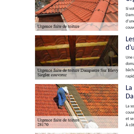
Si vo
Dampi
d’une
couve
Le
d'
Une m
domai
bâcha
rapid
La
Da
La so
couvr
et se
À côt