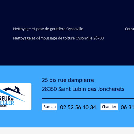
Nettoyage et pose de gouttière Oysonville
Couvr
Nettoyage et démoussage de toiture Oysonville 28700
25 bis rue dampierre
28350 Saint Lubin des Joncherets
Bureau
Chantier
02 52 56 10 34
06 31