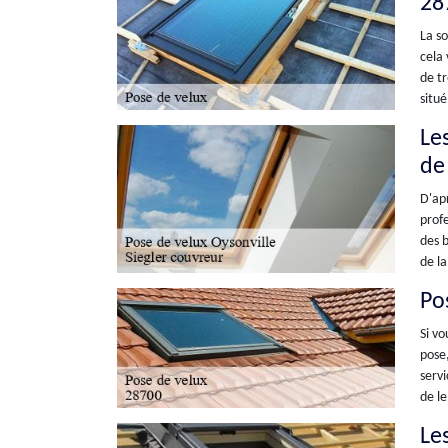
28
La so
cela 
de tr
situé
Le
de
D'apr
profe
des b
de la
Pos
Si vo
pose,
serv
de le
Les