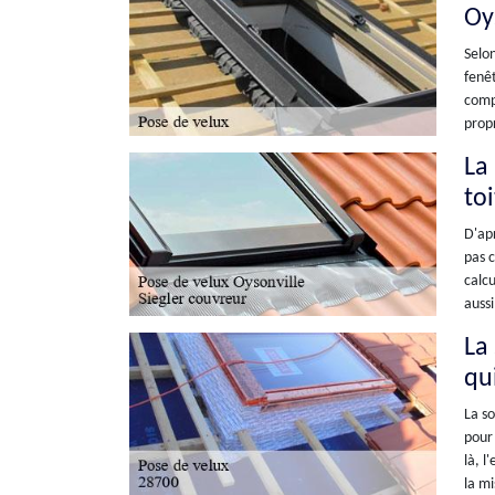
Oy
Selon
fenêt
compo
propr
La 
to
D'apr
pas c
calcu
aussi
La
qui
La so
pour 
là, l
la mi