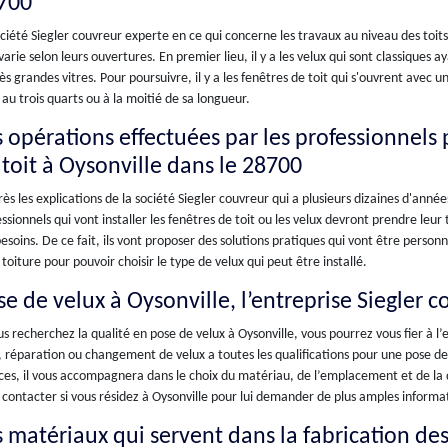
700
ciété Siegler couvreur experte en ce qui concerne les travaux au niveau des toits
varie selon leurs ouvertures. En premier lieu, il y a les velux qui sont classiques a
ès grandes vitres. Pour poursuivre, il y a les fenêtres de toit qui s'ouvrent avec u
 au trois quarts ou à la moitié de sa longueur.
s opérations effectuées par les professionnels 
 toit à Oysonville dans le 28700
ès les explications de la société Siegler couvreur qui a plusieurs dizaines d'année
ssionnels qui vont installer les fenêtres de toit ou les velux devront prendre leu
esoins. De ce fait, ils vont proposer des solutions pratiques qui vont être person
 toiture pour pouvoir choisir le type de velux qui peut être installé.
e de velux à Oysonville, l’entreprise Siegler c
us recherchez la qualité en pose de velux à Oysonville, vous pourrez vous fier à l’
 réparation ou changement de velux a toutes les qualifications pour une pose de fen
ices, il vous accompagnera dans le choix du matériau, de l’emplacement et de la
 contacter si vous résidez à Oysonville pour lui demander de plus amples informat
 matériaux qui servent dans la fabrication des 