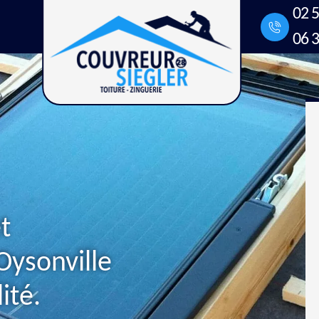
02 5
06 3
t
Oysonville
ité.