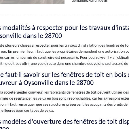
demandez-lui un devis.
 modalités à respecter pour les travaux d'insta
sonville dans le 28700
iste plusieurs choses à respecter pour les travaux d'installation des fenêtres de to
eur. En premier lieu, il faut que les propriétaires demandent une autorisation po
s carrés, un permis de construire est nécessaire. Pour poursuivre, il y a l'obligati
it ne doit pas offrir une vue directe dans une chambre des voisins sauf accord de 
 faut-il savoir sur les fenêtres de toit en bois
uvreur à Oysonville dans le 28700
la société Siegler couvreur, les fabricants de fenêtres de toit peuvent utiliser des 
rmes de résistance, les velux en bois sont irréprochables, car les agressions exté
tion, il faut remarquer que ces structures préservent les occupants des bruits de l
eilleures pour ces types de velux.
s modèles d'ouverture des fenêtres de toit dis