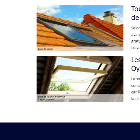
Tou
de
Selon
avant
gratu
trava
Les
Oy
La so
confo
car i
la pl