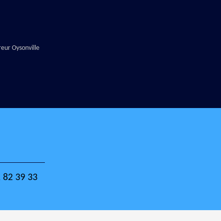
eur Oysonville
 82 39 33