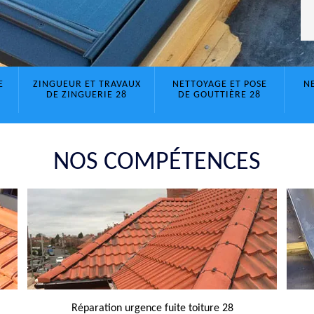
E
ZINGUEUR ET TRAVAUX
NETTOYAGE ET POSE
N
DE ZINGUERIE 28
DE GOUTTIÈRE 28
NOS COMPÉTENCES
Réparation urgence fuite toiture 28