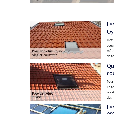
Les
Oy
Il ex
couvr
mètre
de to
Que
co
Pour 
En te
isola
des m
Le