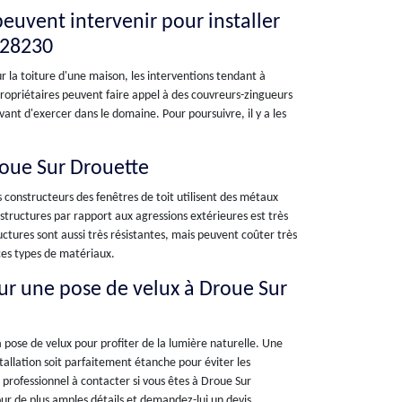
peuvent intervenir pour installer
e 28230
ur la toiture d'une maison, les interventions tendant à
 propriétaires peuvent faire appel à des couvreurs-zingueurs
vant d'exercer dans le domaine. Pour poursuivre, il y a les
Droue Sur Drouette
es constructeurs des fenêtres de toit utilisent des métaux
s structures par rapport aux agressions extérieures est très
ructures sont aussi très résistantes, mais peuvent coûter très
r ces types de matériaux.
our une pose de velux à Droue Sur
pose de velux pour profiter de la lumière naturelle. Une
nstallation soit parfaitement étanche pour éviter les
n professionnel à contacter si vous êtes à Droue Sur
pour de plus amples détails et demandez-lui un devis.