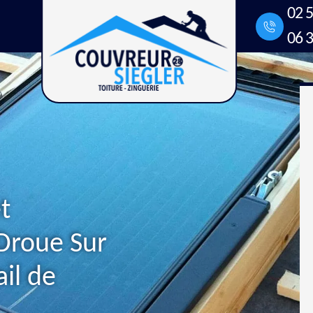
02 5
06 3
t
 Droue Sur
il de