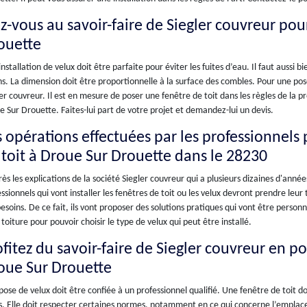
ez-vous au savoir-faire de Siegler couvreur po
ouette
nstallation de velux doit être parfaite pour éviter les fuites d’eau. Il faut aussi 
ns. La dimension doit être proportionnelle à la surface des combles. Pour une po
er couvreur. Il est en mesure de poser une fenêtre de toit dans les règles de la pr
 Sur Drouette. Faites-lui part de votre projet et demandez-lui un devis.
s opérations effectuées par les professionnels 
 toit à Droue Sur Drouette dans le 28230
ès les explications de la société Siegler couvreur qui a plusieurs dizaines d'année
ssionnels qui vont installer les fenêtres de toit ou les velux devront prendre leu
esoins. De ce fait, ils vont proposer des solutions pratiques qui vont être person
 toiture pour pouvoir choisir le type de velux qui peut être installé.
fitez du savoir-faire de Siegler couvreur en po
oue Sur Drouette
ose de velux doit être confiée à un professionnel qualifié. Une fenêtre de toit do
es. Elle doit respecter certaines normes, notamment en ce qui concerne l’empla