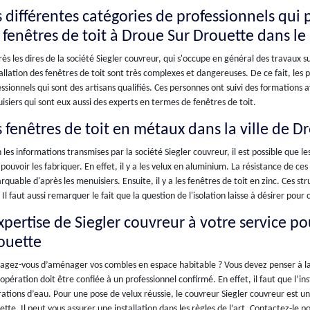
s différentes catégories de professionnels qui 
s fenêtres de toit à Droue Sur Drouette dans l
ès les dires de la société Siegler couvreur, qui s'occupe en général des travaux s
tallation des fenêtres de toit sont très complexes et dangereuses. De ce fait, les
ssionnels qui sont des artisans qualifiés. Ces personnes ont suivi des formations a
siers qui sont eux aussi des experts en termes de fenêtres de toit.
s fenêtres de toit en métaux dans la ville de 
 les informations transmises par la société Siegler couvreur, il est possible que l
pouvoir les fabriquer. En effet, il y a les velux en aluminium. La résistance de ce
quable d'après les menuisiers. Ensuite, il y a les fenêtres de toit en zinc. Ces st
 Il faut aussi remarquer le fait que la question de l'isolation laisse à désirer pou
expertise de Siegler couvreur à votre service p
ouette
agez-vous d’aménager vos combles en espace habitable ? Vous devez penser à la 
 opération doit être confiée à un professionnel confirmé. En effet, il faut que l’i
trations d’eau. Pour une pose de velux réussie, le couvreur Siegler couvreur est u
tte. Il peut vous assurer une installation dans les règles de l’art. Contactez-le 