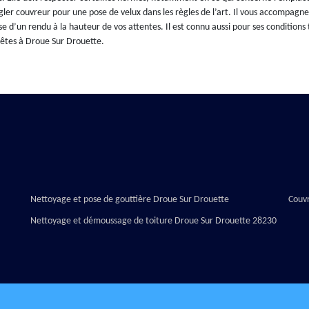
gler couvreur pour une pose de velux dans les règles de l’art. Il vous accompagne
e d’un rendu à la hauteur de vos attentes. Il est connu aussi pour ses conditions t
 êtes à Droue Sur Drouette.
Nettoyage et pose de gouttière Droue Sur Drouette
Couv
Nettoyage et démoussage de toiture Droue Sur Drouette 28230