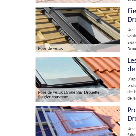
Fi
Dr
Une i
voisi
Siegl
Droue
Le
de
D'apr
profe
des b
de la
Pro
Dr
Une p
fuit