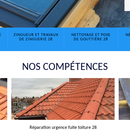
E
ZINGUEUR ET TRAVAUX
NETTOYAGE ET POSE
N
DE ZINGUERIE 28
DE GOUTTIÈRE 28
NOS COMPÉTENCES
Réparation urgence fuite toiture 28