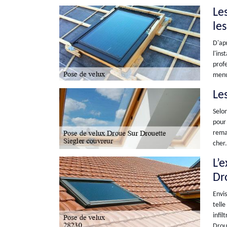
Le
le
D'apr
l'ins
profe
menui
Le
Selon
pour 
remar
cher.
L’
Dr
Envis
telle
infil
Droue