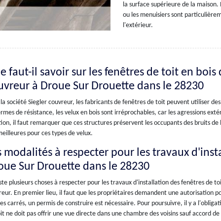
la surface supérieure de la maison. 
ou les menuisiers sont particulièrem
l'extérieur.
 faut-il savoir sur les fenêtres de toit en bois
uvreur à Droue Sur Drouette dans le 28230
la société Siegler couvreur, les fabricants de fenêtres de toit peuvent utiliser des 
rmes de résistance, les velux en bois sont irréprochables, car les agressions exté
tion, il faut remarquer que ces structures préservent les occupants des bruits de l
eilleures pour ces types de velux.
 modalités à respecter pour les travaux d'insta
oue Sur Drouette dans le 28230
iste plusieurs choses à respecter pour les travaux d'installation des fenêtres de to
eur. En premier lieu, il faut que les propriétaires demandent une autorisation po
s carrés, un permis de construire est nécessaire. Pour poursuivre, il y a l'obligati
it ne doit pas offrir une vue directe dans une chambre des voisins sauf accord de 