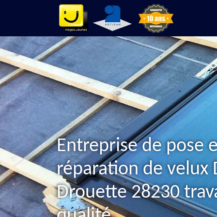
Entreprise de pose e
réparation de velux
Drouette 28230 trava
qualité.