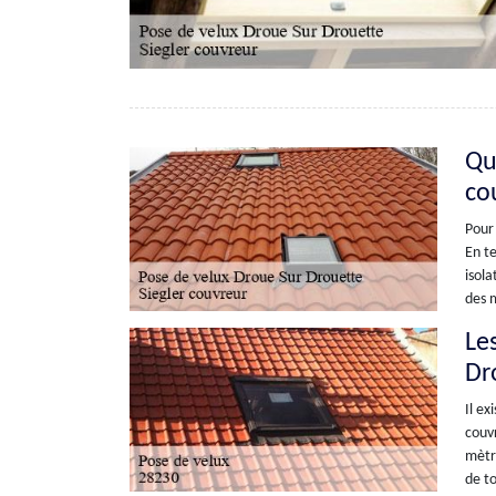
Que
co
Pour 
En te
isola
des m
Les
Dr
Il ex
couvr
mètre
de to