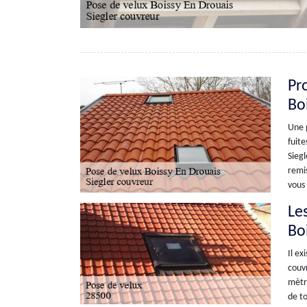
Pro
Bo
Une p
fuite
Siegl
remis
vous 
Les
Bo
Il ex
couvr
mètre
de to