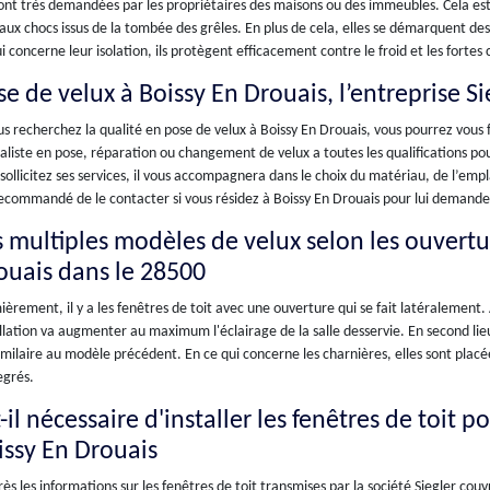
ont très demandées par les propriétaires des maisons ou des immeubles. Cela est d
aux chocs issus de la tombée des grêles. En plus de cela, elles se démarquent des
i concerne leur isolation, ils protègent efficacement contre le froid et les fortes 
e de velux à Boissy En Drouais, l’entreprise Si
us recherchez la qualité en pose de velux à Boissy En Drouais, vous pourrez vous f
aliste en pose, réparation ou changement de velux a toutes les qualifications pour
sollicitez ses services, il vous accompagnera dans le choix du matériau, de l’emp
ecommandé de le contacter si vous résidez à Boissy En Drouais pour lui demander
s multiples modèles de velux selon les ouvertur
ouais dans le 28500
èrement, il y a les fenêtres de toit avec une ouverture qui se fait latéralement. A
llation va augmenter au maximum l'éclairage de la salle desservie. En second lieu, 
imilaire au modèle précédent. En ce qui concerne les charnières, elles sont placée
egrés.
-il nécessaire d'installer les fenêtres de toit p
issy En Drouais
ès les informations sur les fenêtres de toit transmises par la société Siegler couv