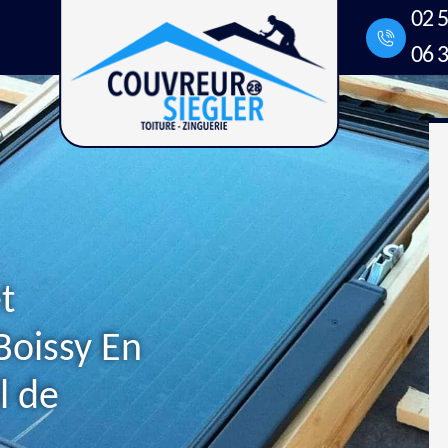
02 5
06 3
t
Boissy En
l de