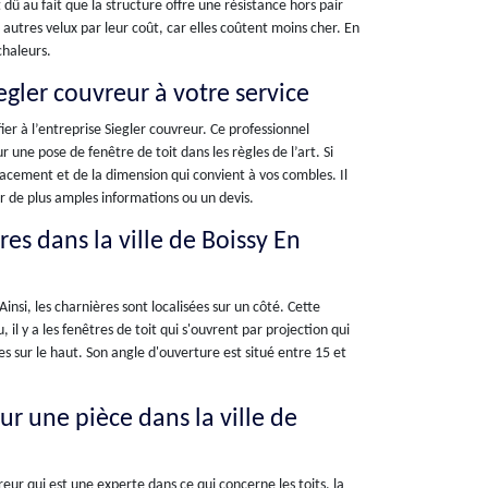
û au fait que la structure offre une résistance hors pair
 autres velux par leur coût, car elles coûtent moins cher. En
chaleurs.
egler couvreur à votre service
ier à l’entreprise Siegler couvreur. Ce professionnel
 une pose de fenêtre de toit dans les règles de l’art. Si
lacement et de la dimension qui convient à vos combles. Il
 de plus amples informations ou un devis.
es dans la ville de Boissy En
insi, les charnières sont localisées sur un côté. Cette
il y a les fenêtres de toit qui s'ouvrent par projection qui
s sur le haut. Son angle d'ouverture est situé entre 15 et
our une pièce dans la ville de
reur qui est une experte dans ce qui concerne les toits, la