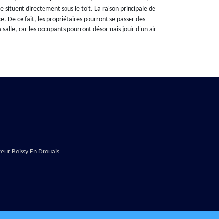
 situent directement sous le toit. La raison principale de
ce. De ce fait, les propriétaires pourront se passer des
a salle, car les occupants pourront désormais jouir d'un air
eur Boissy En Drouais