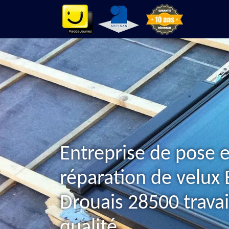
Entreprise de pose e
réparation de velux 
Drouais 28500 travai
qualité.