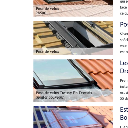
qui s
face 
ce qu
Pos
Si vo
spéci
vous 
est r
Le
Dr
Premi
insta
est s
55 d
Est
Bo
D'apr