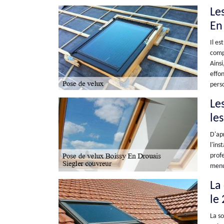
Les
En
Il es
compr
Ainsi
effon
perso
Le
le
D'apr
l'ins
profe
menui
La 
le
La so