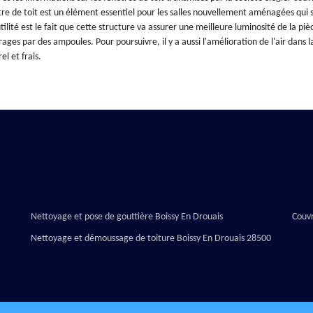
re de toit est un élément essentiel pour les salles nouvellement aménagées qui se
tilité est le fait que cette structure va assurer une meilleure luminosité de la piè
rages par des ampoules. Pour poursuivre, il y a aussi l'amélioration de l'air dans l
el et frais.
Nettoyage et pose de gouttière Boissy En Drouais
Couvr
Nettoyage et démoussage de toiture Boissy En Drouais 28500