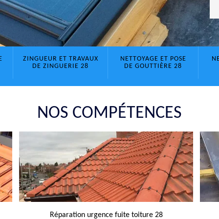
E
ZINGUEUR ET TRAVAUX
NETTOYAGE ET POSE
N
DE ZINGUERIE 28
DE GOUTTIÈRE 28
NOS COMPÉTENCES
Réparation urgence fuite toiture 28