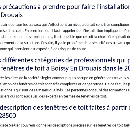
 précautions à prendre pour faire l'installatio
 Drouais
t clair que tous les travaux qui s'effectuent au niveau du toit sont très compliqués
ise dans cela. En premier lieu, il faut rappeler que l'installation implique la dé
, si la personne ne s'applique pas, il est possible que ce soit la charnière qui s
drement de la structure. Ensuite, il y a le problème de la sécurité des travaux qui
nne qui intervient est exposée à des risques de chute.
s différentes catégories de professionnels qui 
s fenêtres de toit à Boissy En Drouais dans le 
ès les dires de la société Siegler couvreur, qui s'occupe en général des travaux s
tallation des fenêtres de toit sont très complexes et dangereuses. De ce fait, les
ssionnels qui sont des artisans qualifiés. Ces personnes ont suivi des formations a
siers qui sont eux aussi des experts en termes de fenêtres de toit.
description des fenêtres de toit faites à parti
 28500
ciété Siegler couvreur donne les descriptions précises sur les fenêtres de toit fai