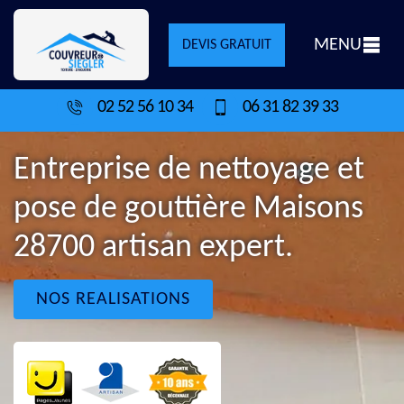
MENU
DEVIS GRATUIT
02 52 56 10 34
06 31 82 39 33
Entreprise de nettoyage et
pose de gouttière Maisons
28700 artisan expert.
NOS REALISATIONS