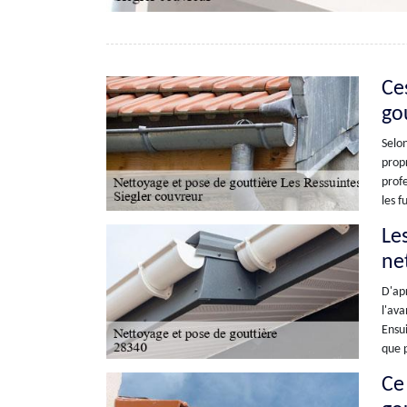
Ce
gou
Selon
propr
profe
les f
Les
ne
D'apr
l'ava
Ensui
que p
Ce 