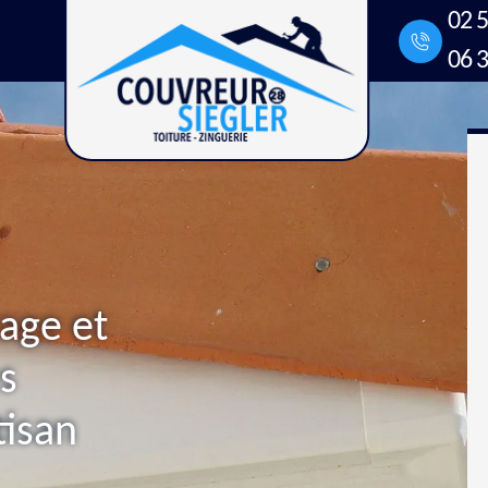
02 5
06 3
age et
s
tisan