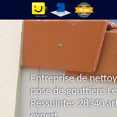
Entreprise de nettoy
pose de gouttière Le
Ressuintes 28340 ar
expert.