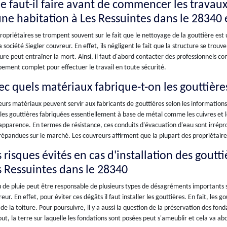
e faut-il faire avant de commencer les travaux
une habitation à Les Ressuintes dans le 28340 
ropriétaires se trompent souvent sur le fait que le nettoyage de la gouttière est
a société Siegler couvreur. En effet, ils négligent le fait que la structure se trouv
ure peut entraîner la mort. Ainsi, il faut d'abord contacter des professionnels co
ement complet pour effectuer le travail en toute sécurité.
ec quels matériaux fabrique-t-on les gouttière
eurs matériaux peuvent servir aux fabricants de gouttières selon les informations
a les gouttières fabriquées essentiellement à base de métal comme les cuivres et 
apparence. En termes de résistance, ces conduits d'évacuation d'eau sont irréproch
répandues sur le marché. Les couvreurs affirment que la plupart des propriétaire
 risques évités en cas d'installation des goutti
s Ressuintes dans le 28340
 de pluie peut être responsable de plusieurs types de désagréments importants se
eur. En effet, pour éviter ces dégâts il faut installer les gouttières. En fait, les g
 de la toiture. Pour poursuivre, il y a aussi la question de la préservation des fond
ut, la terre sur laquelle les fondations sont posées peut s'ameublir et cela va ab