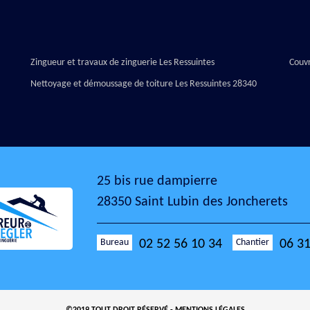
Zingueur et travaux de zinguerie Les Ressuintes
Couvr
Nettoyage et démoussage de toiture Les Ressuintes 28340
25 bis rue dampierre
28350 Saint Lubin des Joncherets
Bureau
Chantier
02 52 56 10 34
06 31