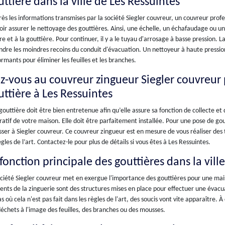
ttière dans la ville de Les Ressuintes
ès les informations transmises par la société Siegler couvreur, un couvreur prof
ir assurer le nettoyage des gouttières. Ainsi, une échelle, un échafaudage ou une 
re et à la gouttière. Pour continuer, il y a le tuyau d'arrosage à basse pression. 
ndre les moindres recoins du conduit d'évacuation. Un nettoyeur à haute pression 
rmants pour éliminer les feuilles et les branches.
ez-vous au couvreur zingueur Siegler couvreur
uttière à Les Ressuintes
outtière doit être bien entretenue afin qu’elle assure sa fonction de collecte et
atif de votre maison. Elle doit être parfaitement installée. Pour une pose de g
ser à Siegler couvreur. Ce couvreur zingueur est en mesure de vous réaliser des
ègles de l’art. Contactez-le pour plus de détails si vous êtes à Les Ressuintes.
fonction principale des gouttières dans la vill
ciété Siegler couvreur met en exergue l'importance des gouttières pour une mai
nts de la zinguerie sont des structures mises en place pour effectuer une évacuat
as où cela n'est pas fait dans les règles de l'art, des soucis vont vite apparaître. À
échets à l'image des feuilles, des branches ou des mousses.