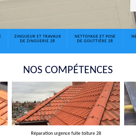
E
ZINGUEUR ET TRAVAUX
NETTOYAGE ET POSE
N
DE ZINGUERIE 28
DE GOUTTIÈRE 28
NOS COMPÉTENCES
Réparation urgence fuite toiture 28