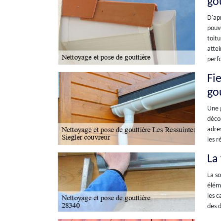
gou
D'apr
pouvo
toitu
attei
perfo
Fi
go
Une g
décor
adres
les r
La 
La so
éléme
les c
des d