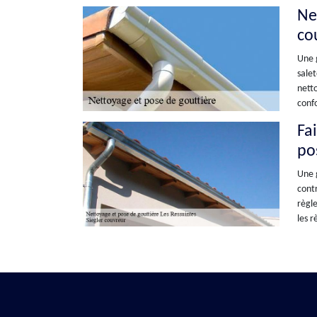
Ne
co
Une g
salet
netto
confo
Fa
po
Une g
contr
règle
les r