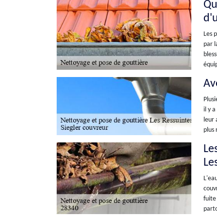
Qu
d'
Les p
par l
bless
équip
Av
Plusi
il y 
leur 
plus 
Les
Le
L'eau
couvr
fuite
parto