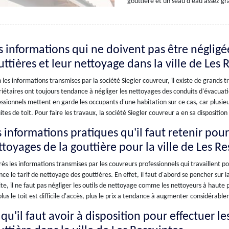
gouttière et un seau d'eau assez gr
s informations qui ne doivent pas être négligé
ttières et leur nettoyage dans la ville de Les 
 les informations transmises par la société Siegler couvreur, il existe de grands 
iétaires ont toujours tendance à négliger les nettoyages des conduits d'évacuat
ssionnels mettent en garde les occupants d'une habitation sur ce cas, car plusi
uites de toit. Pour faire les travaux, la société Siegler couvreur a en sa dispositi
 informations pratiques qu'il faut retenir pour 
ttoyages de la gouttière pour la ville de Les Re
ès les informations transmises par les couvreurs professionnels qui travaillent pour 
nce le tarif de nettoyage des gouttières. En effet, il faut d'abord se pencher sur 
te, il ne faut pas négliger les outils de nettoyage comme les nettoyeurs à haute p
lus le toit est difficile d'accès, plus le prix a tendance à augmenter considérabl
qu'il faut avoir à disposition pour effectuer l