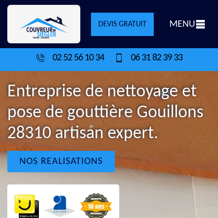
MENU
DEVIS GRATUIT
02 52 56 10 34
06 31 82 39 33
Entreprise de nettoyage et
pose de gouttière Gouillons
28310 artisan expert.
NOS REALISATIONS