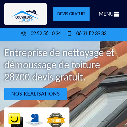
MENU
DEVIS GRATUIT
02 52 56 10 34
06 31 82 39 33
Entreprise de nettoyage et
démoussage de toiture
28700 devis gratuit.
NOS REALISATIONS