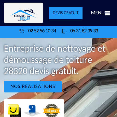
MENU
DEVIS GRATUIT
02 52 56 10 34
06 31 82 39 33
Entreprise de nettoyage et
démoussage de toiture
28320 devis gratuit.
NOS REALISATIONS