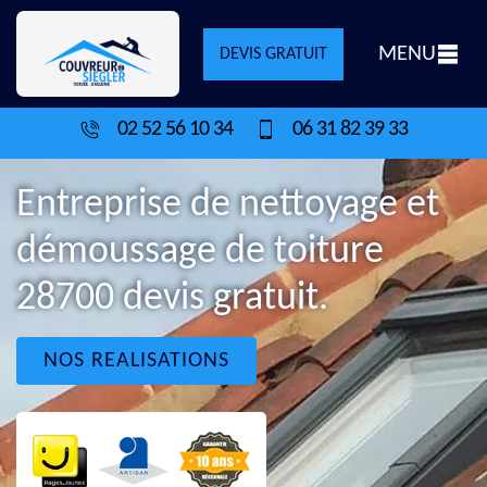
MENU
DEVIS GRATUIT
02 52 56 10 34
06 31 82 39 33
Entreprise de nettoyage et
démoussage de toiture
28700 devis gratuit.
NOS REALISATIONS