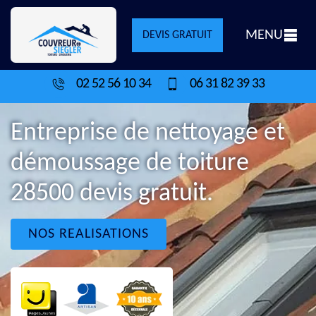
MENU
DEVIS GRATUIT
02 52 56 10 34
06 31 82 39 33
Entreprise de nettoyage et
démoussage de toiture
28500 devis gratuit.
NOS REALISATIONS